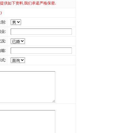
提供如下资料,我们承诺严格保密.
)
别:
业:
况:
箱:
式: