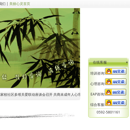
我们
|
美丽心灵首页
在线客服
×
培训咨询:
心理咨询:
EAP咨询:
家校社区多维关爱联动座谈会召开 共商未成年人心理健康家校社医协同新路径
2.中心
综合客服:
0592-5801161