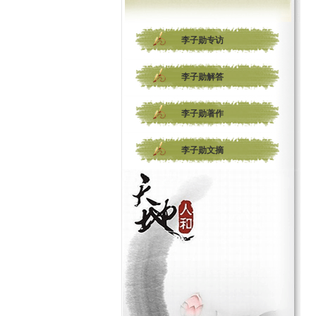
李子勋专访
李子勋解答
李子勋著作
李子勋文摘