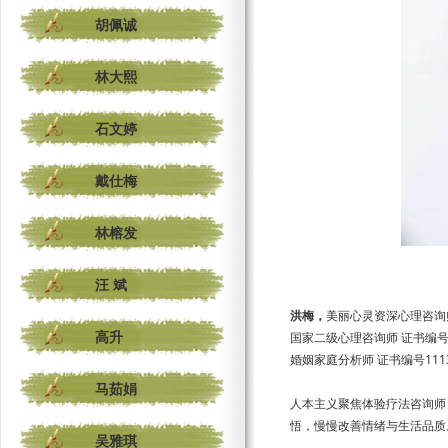
胡佩诚
林大熙
石文婷
戴仕梅
林榕发
汪 斌
洪梅，
美丽心灵资深心理咨询
高升
国家二级心理咨询师 证书编号101
婚姻家庭分析师 证书编号11130
马茹娟
人本主义聚焦体验疗法咨询师
悟，慢慢改善情绪与生活品质
吴雅琪