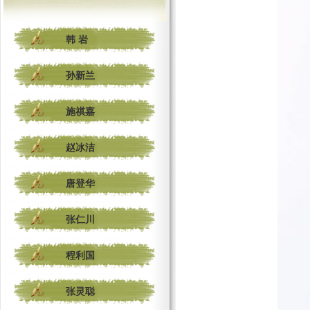
韩 岩
孙新兰
施祺嘉
赵冰洁
唐登华
张仁川
程利国
张灵聪