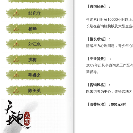
【咨询经验】：
邹宛欣
咨询累计时长10000小时以上
长期在咨询机构以及大型企业
瞿晔
【擅长领域】：
刘江水
情绪压力心理问题，青少年心
【专业背景】 ：
洪梅
2009年起从事咨询师工作
期督导。
毛睿之
【咨询风格】：
陈美英
以来访者为中心，体验式地为
【收费标准】：800元/时