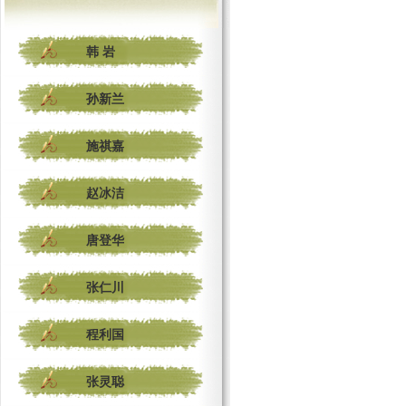
韩 岩
孙新兰
施祺嘉
赵冰洁
唐登华
张仁川
程利国
张灵聪