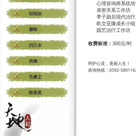
心理咨询师系统培
亲密关系工作坊
邹宛欣
李子勋后现代治疗
欧文亚隆成长小组
瞿晔
园艺治疗工作坊
收费标准：
300元/时
刘江水
洪梅
呵护心灵，美丽人生！
咨询热线：0592-580116
毛睿之
陈美英