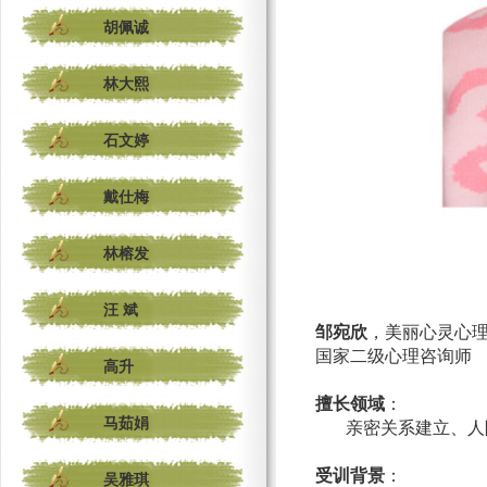
胡佩诚
林大熙
石文婷
戴仕梅
林榕发
汪 斌
邹
宛欣
，美丽心灵心
国家二级心理咨询师
高升
擅长领域
：
马茹娟
亲密关系建立、人际
受训背景
：
吴雅琪