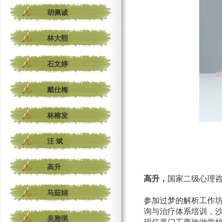
胡佩诚
林大熙
石文婷
戴仕梅
林榕发
汪 斌
高升
高升，
国家二级心理咨
马茹娟
参加过梦的解析工作
询与治疗体系培训
，
吴雅琪