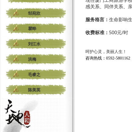
现任厦门工商旅游学
感关系、同伴关系、
邹宛欣
服务格言：
生命影响
瞿晔
收费标准：
500元/时
刘江水
呵护心灵，美丽人生！
咨询热线：0592-5801162
洪梅
毛睿之
陈美英