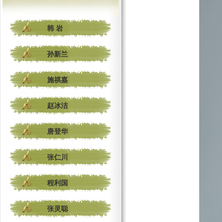
韩 岩
孙新兰
施祺嘉
赵冰洁
唐登华
张仁川
程利国
张灵聪