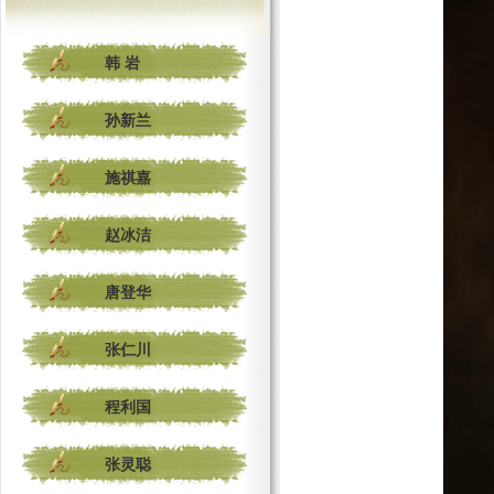
韩 岩
孙新兰
施祺嘉
赵冰洁
唐登华
张仁川
程利国
张灵聪