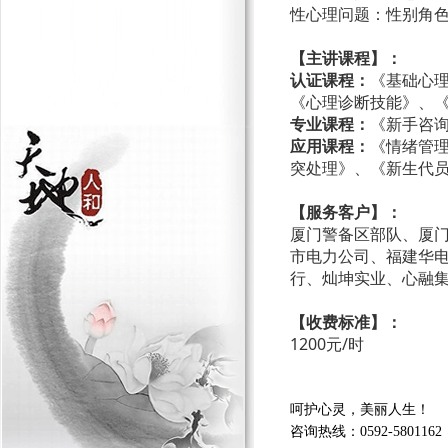
性心理问题：性别角
【
主讲
课程】
：
认证课程：
《基础心
《心理诊断技能》、
专业课程：
《新手咨
应用
课程
：
《情绪管
突处理》、《新生代
【服务客户】
：
厦门警备区部队、厦
市电力公司、福建华
行、灿坤实业、心融
【收费标准】
：
1200元/时
呵护心灵，美丽人生！
咨询热线：0592-5801162