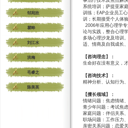
事治疗技术及焦点解
系统培训；萨提亚家
训练；EAP企业员工心理
邹宛欣
训；长期接受个人体
2006年应用心理学
瞿晔
论与实践，整合心理
多场心理沙龙及培训
刘江水
适、情商及自我成长
【咨询理念】
：
洪梅
生命好在没有意义，
毛睿之
【咨询技术】
：
精神分析、认知行为
陈美英
【擅长领域】
：
情绪问题：焦虑情绪
青少年问题：考试焦
家庭问题：伴侣关系
职场问题：工作压力
亲密关系问题：恋爱