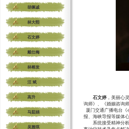
胡佩诚
林大熙
石文婷
戴仕梅
林榕发
汪 斌
高升
石文婷
，美丽心
询师》、《婚姻咨询
厦门交通广播电台《
马茹娟
报、海峡导报等媒体心
系统接受精神分
吴雅琪