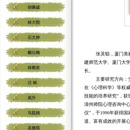
胡佩诚
林大熙
石文婷
戴仕梅
张灵聪，
厦门
美
建师范大学、厦门大
林榕发
长。
主要研究方向：
汪 斌
在《心理科学》等权
技能的培养研究
”
，获
高升
漳州师院心理咨询中
马茹娟
仪
”
，于
1996
年获得国
道、富有成效的开展
吴雅琪