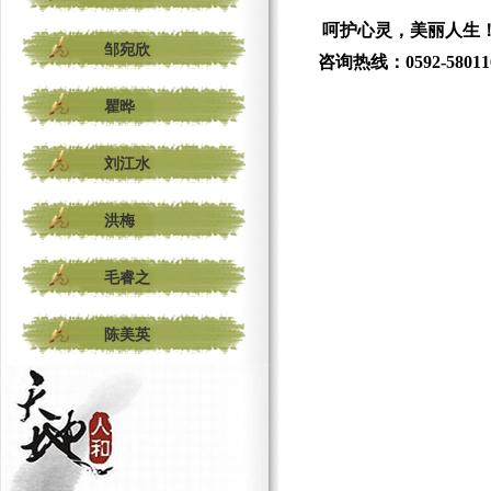
呵护心灵，美丽人生
邹宛欣
咨询热线：
0592-58011
瞿晔
刘江水
洪梅
毛睿之
陈美英