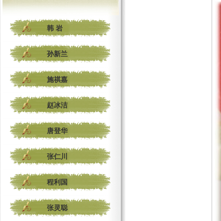
韩 岩
孙新兰
施祺嘉
赵冰洁
唐登华
张仁川
程利国
张灵聪