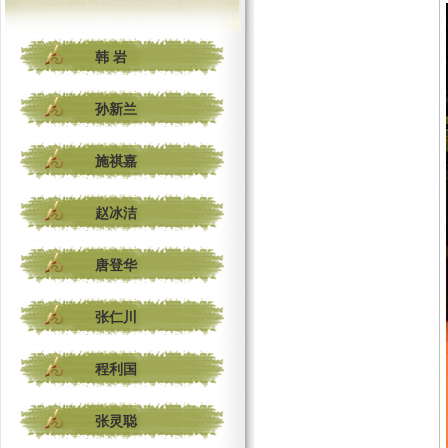
韩 岩
孙新兰
施祺嘉
赵冰洁
唐登华
张仁川
程利国
张灵聪