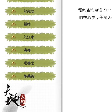
预约咨询电话：
05
邹宛欣
呵护心灵，美丽人
瞿晔
刘江水
洪梅
毛睿之
陈美英