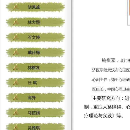
胡佩诚
林大熙
石文婷
戴仕梅
施祺嘉，
厦门
林榕发
济医学院武汉市心理医
心副主任；德中心理研
汪 斌
区组长，中国心理卫生
高升
主要研究方向：进
制，重症人格障碍、
马茹娟
疗理论与实践》等。
吴雅琪