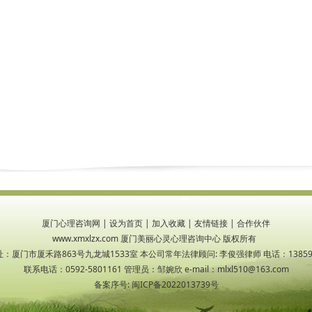
厦门心理咨询网
|
设为首页
|
加入收藏
|
友情链接
|
合作伙伴
www.xmxlzx.com 厦门美丽心灵心理咨询中心 版权所有
：厦门市厦禾路863号九龙城1533室 本公司常年法律顾问: 李俊强律师 电话：138599
联系电话：0592-5801161 管理员：邹婉欣 e-mail：mlxl510@163.com
备案序号:
闽ICP备2022013739号