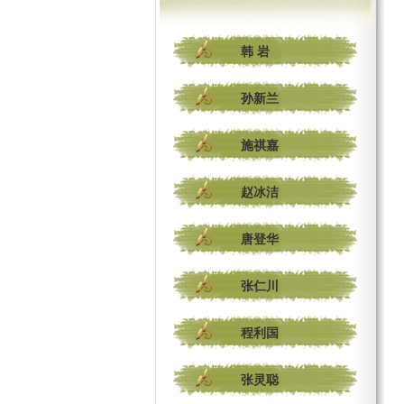
韩 岩
孙新兰
施祺嘉
赵冰洁
唐登华
张仁川
程利国
张灵聪