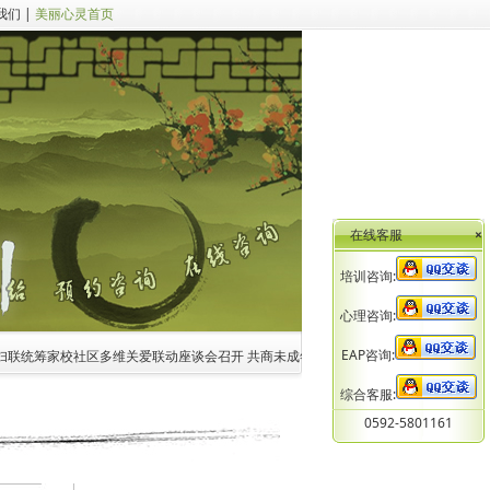
我们
|
美丽心灵首页
在线客服
×
培训咨询:
心理咨询:
EAP咨询:
联统筹家校社区多维关爱联动座谈会召开 共商未成年人心理健康家校社医协同新路径
2
综合客服:
0592-5801161