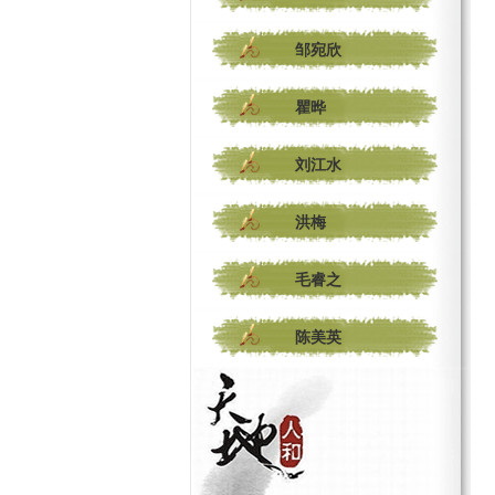
邹宛欣
瞿晔
刘江水
洪梅
毛睿之
陈美英