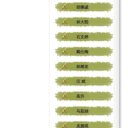
胡佩诚
林大熙
石文婷
戴仕梅
林榕发
汪 斌
高升
马茹娟
吴雅琪