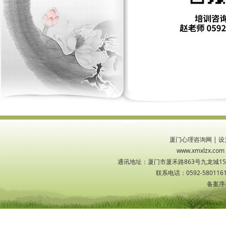
厦门心理咨询网
|
设
www.xmxlzx
通讯地址：厦门市厦禾路863号九龙城1533
联系电话：0592-5801161
备案序