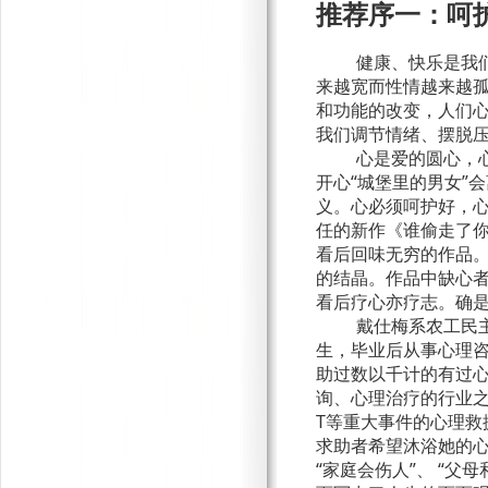
推荐序一：呵
健康、快乐是我
来越宽而性情越来越
和功能的改变，人们
我们调节情绪、摆脱
心是爱的圆心，
开心“城堡里的男女”
义。心必须呵护好，心
任的新作《谁偷走了你
看后回味无穷的作品
的结晶。作品中缺心
看后疗心亦疗志。确是
戴仕梅系农工民
生，毕业后从事心理
助过数以千计的有过
询、心理治疗的行业
T
等重大事件的心理救
求助者希望沐浴她的心
“家庭会伤人
”
、 “父