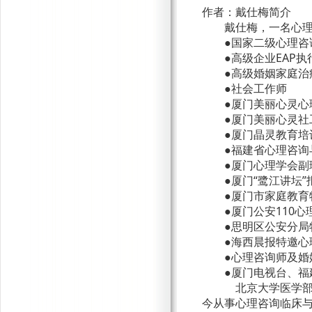
作者：戴仕梅简介
戴仕梅，一名心
●国家二级心理咨
●高级企业
EAP
执
●高级婚姻家庭治
●社会工作师
●厦门美丽心灵心
●厦门美丽心灵社
●厦门晶灵教育培
●福建省心理咨询
●厦门心理学会副
●厦门“鹭江讲坛”
●厦门市家庭教育
●厦门公安
110
心
●思明区公安分局
●海西晨报特邀心
●心理咨询师及
●厦门电视台、
北京大学医学
今从事心理咨询临床