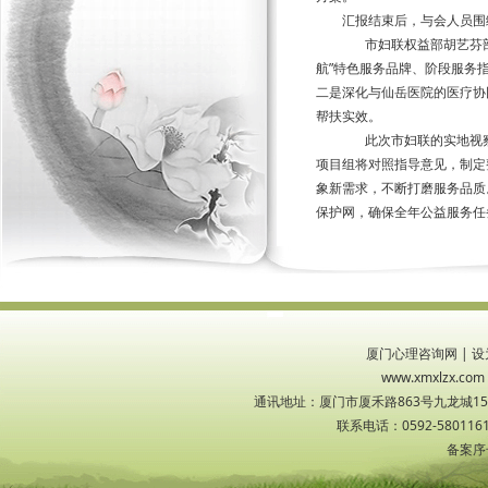
汇报结束后，与会人员围
市妇联权益部胡艺芬部
航”特色服务品牌、阶段服务
二是深化与仙岳医院的医疗协
帮扶实效。
此次市妇联的实地视察
项目组将对照指导意见，制定
象新需求，不断打磨服务品质
保护网，确保全年公益服务任
厦门心理咨询网
|
设
www.xmxlzx
通讯地址：厦门市厦禾路863号九龙城1533
联系电话：0592-5801161
备案序