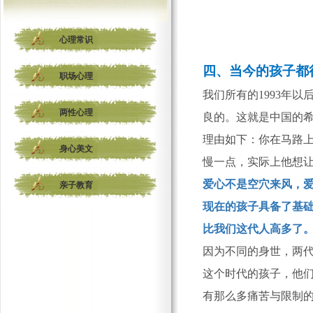
心理常识
四、
当今的孩子都
职场心理
我们所有的
1993年
两性心理
良的。这就是中国的
理由如下：你在马路
身心美文
慢一点，实际上他想
爱心不是空穴来风，
亲子教育
现在的孩子具备了基
比我们这代人高多了
因为不同的身世，两
这个时代的孩子，他
有那么多痛苦与限制