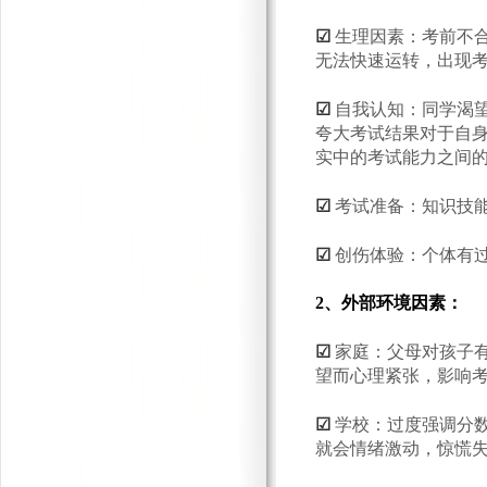
☑
生理因素：考前不
无法快速运转，出现
☑
自我认知：同学渴
夸大考试结果对于自
实中的考试能力之间
☑
考试准备：知识技
☑
创伤体验：个体有
2、外部环境因素：
☑
家庭：父母对孩子
望而心理紧张，影响
☑
学校：过度强调分
就会情绪激动，惊慌