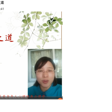
之道
:41