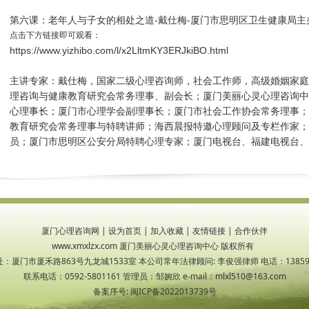
第六课：老年人与子女的相处之道-戴仕梅-厦门市思明区卫生健康局主
点击下方链接即可观看：
https://www.yizhibo.com/l/x2LltmKY3ERJkiBO.html
主讲专家：戴仕梅，国家二级心理咨询师，社会工作师，高级婚姻家庭
理咨询与健康教育研究会常务理事、副会长；厦门美丽心灵心理咨询中
心理事长；厦门市心理学会副理事长；厦门市社会工作协会常务理事；
教育研究会常务理事与特聘讲师；海西晨报特邀心理顾问及专栏作家；
员；厦门市思明区公安分局特聘心理专家；厦门电视台、福建电视台
厦门心理咨询网
|
设为首页
|
加入收藏
|
友情链接
|
合作伙伴
www.xmxlzx.com 厦门美丽心灵心理咨询中心 版权所有
：厦门市厦禾路863号九龙城1533室 本公司常年法律顾问: 李俊强律师 电话：138599
联系电话：0592-5801161 管理员：邹婉欣 e-mail：mlxl510@163.com
备案序号:
闽ICP备2022013739号