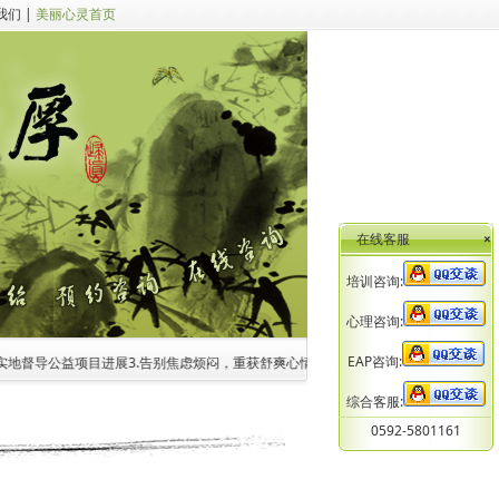
我们
|
美丽心灵首页
在线客服
×
培训咨询:
心理咨询:
EAP咨询:
地督导公益项目进展
3.告别焦虑烦闷，重获舒爽心情！——专业心理咨询盛夏七月特惠
综合客服:
0592-5801161