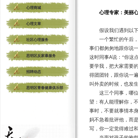
心理商城
心理专家：美丽
心理文章
假设我们遇到以
一个繁忙的午后
社区心理服务
事们都匆匆地跟你说
思明区反家暴服务
A
这时同事
说：“你这
要学我，把大家需要的
招聘动态
得团团转，跟你说一
叫外卖的时候，也发生
思明区青春健康俱乐部
这三个同事，哪
望：有人能理解你，
事时，不要就事情本
妈不急着批评他，而是
写，你一定觉得难过和
当面对孩子的抱