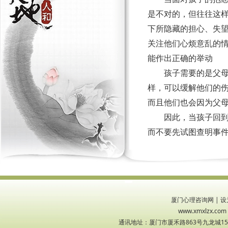
是不对的，但往往这
下所隐藏的担心、失
关注他们心烦意乱的
能作出正确的举动
孩子需要的是父
样，可以缓解他们的
而且他们也会因为父
因此，当孩子回
而不要先试图查明事
厦门心理咨询网
|
设
www.xmxlzx
通讯地址：厦门市厦禾路863号九龙城1533