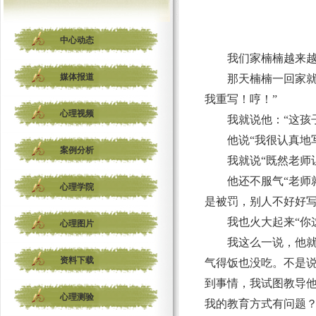
中心动态
我们家楠楠越来
媒体报道
那天楠楠一回家
我重写！哼！”
心理视频
我就说他：“这孩
他说“我很认真地
案例分析
我就说“既然老师
他还不服气“老
心理学院
是被罚，别人不好好写
我也火大起来“你
心理图片
我这么一说，他就
资料下载
气得饭也没吃。不是
到事情，我试图教导
心理测验
我的教育方式有问题