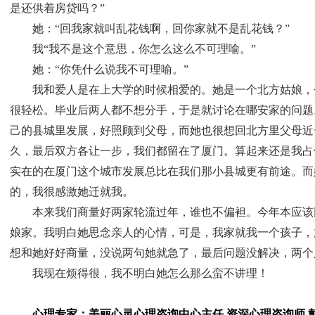
是还供着房贷吗？”
她：“回我家就叫乱花钱啊，回你家就不是乱花钱？”
我“我不是这个意思，你怎么这么不可理喻。”
她：“你凭什么说我不可理喻。”
我和爱人是在上大学的时候相爱的。她是一个北方姑娘，
很轻松。毕业后两人都不想分手，于是就讨论在哪安家的问题
己的县城里发展，好照顾到父母，而她也很想回北方里父母近
久，最后双方各让一步，我们都留在了厦门。算起来还是我占
实在的在厦门这个城市发展总比在我们那小县城更有前途。而
的，我很感激她迁就我。
本来我们商量好两家轮流过年，谁也不偏袒。今年本应该
娘家。我明白她思念亲人的心情，可是，我家就我一个孩子，
想和她好好商量，没说两句她就急了，最后问题没解决，两个
我现在烦得很，我不明白她怎么那么蛮不讲理！
心理专家：美丽心灵心理咨询中心主任
资深心理咨询师