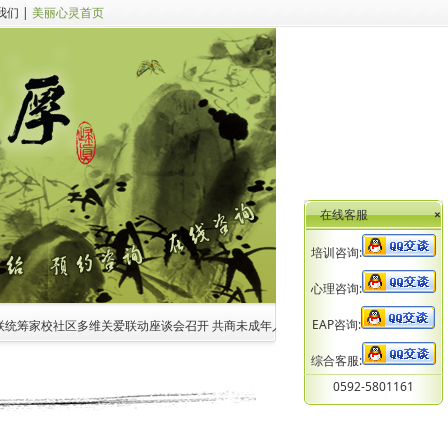
我们
|
美丽心灵首页
在线客服
×
培训咨询:
心理咨询:
EAP咨询:
统筹家校社区多维关爱联动座谈会召开 共商未成年人心理健康家校社医协同新路径
2.
综合客服:
0592-5801161