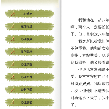
中心动态
我和他在一起八
媒体报道
啊，两个人一定要长
子。但，其实这八年
心理视频
我之所以称我们
不尊重我。他和前女
案例分析
高挑，容貌秀美，聪明
到我回答，他又接着说
心理学院
他说话常常都是
受。我常常安慰自己
,
心理图片
对待她妈妈。我应该
资料下载
几次，但他听不进去
能再这么下去了，我
心理测验
了。