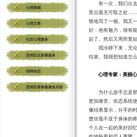
有一次，我们出
心理商城
景点毫无可取之处
…
狠地骂了一顿。我又
心理文章
好：他有魅力，很有
起了。然后又周而复
社区心理服务
我冷静下来，无
思明区反家暴服务
结束。我很想知道怎
招聘动态
心理专家：美丽
思明区青春健康俱乐部
为什么放手总是
更加痛苦。依恋系统
像结果显示，分手的
楚丝毫不亚于身体的
个人在一起的美好回
灼地盼着和恋人重聚