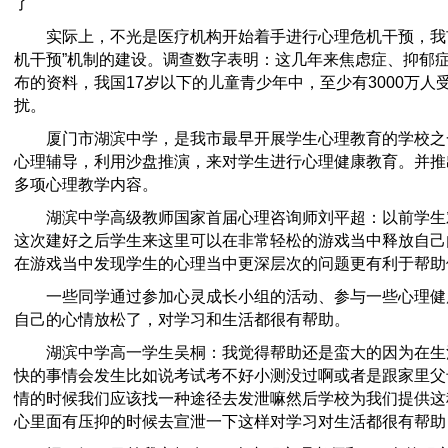
了
实际上，不光是医疗机构开始着手进行心理危机干预，我市
机干预”机制的建设。调查数字表明：这几年来焦虑症、抑郁
布的资料，我国17岁以下的儿童青少年中，至少有3000万
扰。
厦门市湖滨中学，是我市最早开展学生心理教育的学校之
心理辅导，利用沙盘推演，来对学生进行心理健康教育。并推
多项心理教学内容。
湖滨中学高级教师国家首届心理咨询师刘平超：以前学生
这次建好之后学生来这里可以在非常轻松的游戏当中释放自己
在游戏当中发现学生的心理当中更深层次的问题更有利于帮助
一些同学通过参加心灵成长小组的活动、参与一些心理健
自己的心情放松了，对学习和生活都很有帮助。
湖滨中学高一学生吴桐：我觉得帮助还是蛮大的因为在生
快的事情会发生比如说考试考不好小测没过啊或者是跟家里父
情的时候我们应该找一种途径去发泄嘛然后学校为我们提供这
心里面有压抑的时候去宣泄一下这样对学习对生活都很有帮助