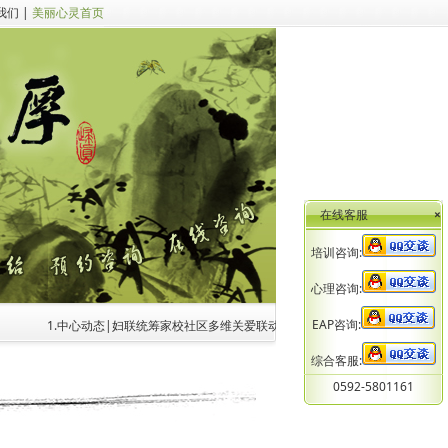
我们
|
美丽心灵首页
在线客服
×
培训咨询:
心理咨询:
EAP咨询:
1.中心动态|妇联统筹家校社区多维关爱联动座谈会召开 共商未成年人心理健康
综合客服:
0592-5801161