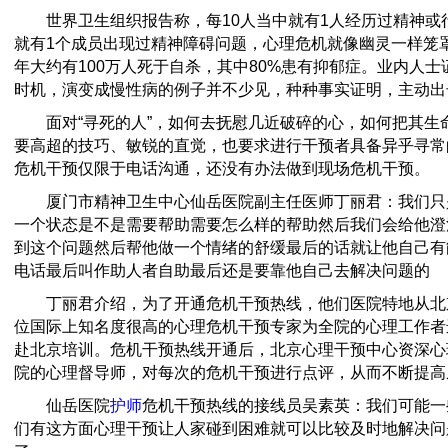
世界卫生组织报告称，每10人当中就有1人经历过精神或
就有1个成员出现过精神障碍问题，心理危机就像幽灵一样笼
年大约有100万人死于自杀，其中80%患有抑郁症。业内人
时机，演变成慢性病的例子并不少见，种种事实证明，主动出
面对“寻死的人”，如何去抚慰几近破碎的心，如何把其生
要高超的技巧、敏锐的直觉，也要求进行干预者具备异乎寻常
危机干预仅限于电话沟通，还没有办法做到现场危机干预。
厦门市精神卫生中心仙岳医院副主任医师丁丽君：我们只
一个状态是不是需要帮助需要怎么样的帮助然后我们会给他澄
到这个问题然后帮他做一个情绪的舒缓最后的话就让他自己有
电话最后叫作助人者自助最后还是要靠他自己去解决问题的
丁丽君介绍，为了开通危机干预热线，他们医院特地从北
位国际上知名度很高的心理危机干预专家为全院的心理工作者
赴北京培训。危机干预热线开通后，北京心理干预中心资深心
院的心理督导师，对每次的危机干预进行点评，从而不断提高
仙岳医院
护师
危机干预热线的接线员吴素英：我们可能一
们有这方面心理干预让人家碰到困难就可以比较及时地解决问