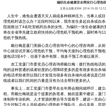
编织生命健康安全网实行心理危
文章点击数:8394 2014-10-30 12:12
人生中，难免会遭遇天灾人祸或各种精神压力，当事人或目
理危机时该怎么办？近段时间以来，我市发生多起自杀或自杀
院就救治了4名吃安眠药自杀的女性。为编织一张生命健康的
将在全省率先建立政府扶持的心理危机干预机构，届时将与11
危机干预热线。
戴仕梅是厦门美丽心灵心理咨询中心的心理咨询师，从前
中心就尝试开展心理危机干预，平均每天接到心理危机干预电
援电话3至4个，但基于条件有限，很多干预工作难以展开。
农工党厦门市委党员心理咨询师戴仕梅：拨打热线电话的
纯的这种普通的或者轻度的心理障碍更多的是有很多有自杀倾
的电话求助者所以我们才发现当很多有自杀倾向或者说是已经
线或者以我们民间的力量是没有办法去帮到更多的人
事实上，农工党厦门市委早在去年两会期间就呼吁，建立
程。而戴仕梅就是这个提案的执笔者。她在提案中建议，厦门
体制和专业机构、人才资源的整合等方面着手，建设一支由心
卫生控制工作人员组成的心理危机干预队伍，由点及面，层层