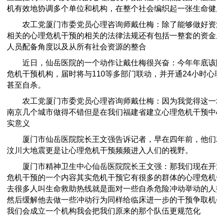
机有效地协调多个单位和机构，在整个社会编织起一张生命健
农工党厦门市委党员心理咨询师戴仕梅：除了能够做好资
相关的心理危机干预的相关的法律法规还有包括一整套的资金
人员配备角度以及从所有社会资源的整合
近日，仙岳医院的一个动作让戴仕梅很兴奋：今年年底该
危机干预机构，届时将与110等多部门联动，并开通24小时
甚至自杀。
农工党厦门市委党员心理咨询师戴仕梅：因为我觉得这一
南京几个城市做得不错但是在我们福建省建立心理危机干预中
实意义
厦门市仙岳医院院长王文强告诉记者，早在四年前，他们
汶川大地震更是让心理危机干预频频进入人们的视野。
厦门市精神卫生中心仙岳医院院长王文强：那我们现在开
危机干预的一个内容其实危机干预它有很多的群体的心理危机
去很多人叫生命救助热线就是面对一些自杀危险冲动举动的人
然后缓解他去做一些冲动行为同样给临床进一步的干预争取机
我们会成立一个机构我会把我们原来的那个队伍更规范化