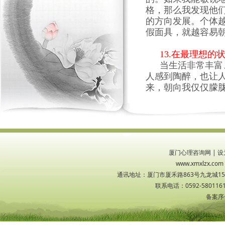
格，那么我发现他
的方向发展。个体
假面具，就越容易
13
.在最理想的
当生活非常丰富
人感到陶醉，也让
来，朝向我仅仅朦
厦门心理咨询网
|
设
www.xmxlzx
通讯地址：厦门市厦禾路863号九龙城1533
联系电话：0592-5801161
备案序