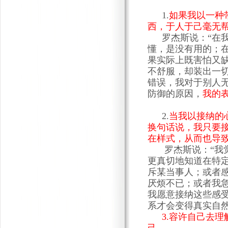
1.
如果我以一种
西，于人于己毫无
罗杰斯说：“在
懂，是没有用的；
果实际上既害怕又
不舒服，却装出一
错误，我对于别人
防御的原因，
我的
2
.
当我以接纳的
换句话说，我只要
在样式，从而也导
罗杰斯说：“我
更真切地知道在特
斥某当事人；或者
厌烦不已；或者我
我愿意接纳这些感
系才会变得真实自
3
.容许自己去