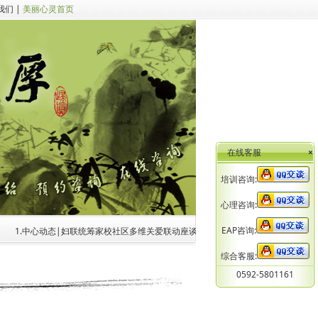
我们
|
美丽心灵首页
在线客服
×
培训咨询:
心理咨询:
EAP咨询:
1.中心动态|妇联统筹家校社区多维关爱联动座谈会召开 共商未成年人心理健康家
综合客服:
0592-5801161