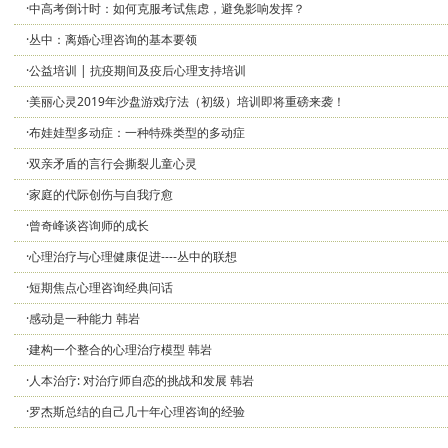
·中高考倒计时：如何克服考试焦虑，避免影响发挥？
·丛中：离婚心理咨询的基本要领
·公益培训 | 抗疫期间及疫后心理支持培训
·美丽心灵2019年沙盘游戏疗法（初级）培训即将重磅来袭！
·布娃娃型多动症：一种特殊类型的多动症
·双亲矛盾的言行会撕裂儿童心灵
·家庭的代际创伤与自我疗愈
·曾奇峰谈咨询师的成长
·心理治疗与心理健康促进----丛中的联想
·短期焦点心理咨询经典问话
·感动是一种能力 韩岩
·建构一个整合的心理治疗模型 韩岩
·人本治疗: 对治疗师自恋的挑战和发展 韩岩
·罗杰斯总结的自己几十年心理咨询的经验