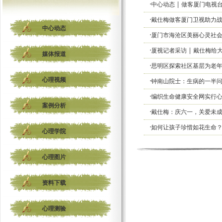
·中心动态 | 做客厦门电视
·戴仕梅做客厦门卫视助力战
中心动态
·厦门市海沧区美丽心灵社
·厦视记者采访 | 戴仕梅给
媒体报道
·思明区探索社区基层为老
心理视频
·钟南山院士：生病的一半
·编织生命健康安全网实行
案例分析
·戴仕梅：庆六一，关爱未
·如何让孩子珍惜如花生命
心理学院
心理图片
资料下载
心理测验