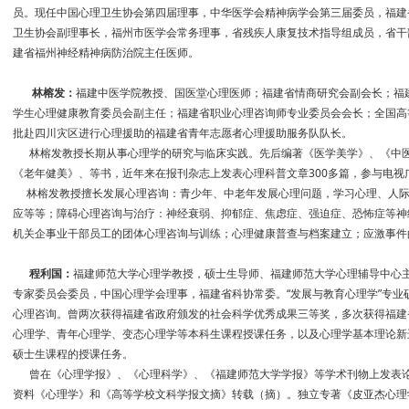
员。现任中国心理卫生协会第四届理事，中华医学会精神病学会第三届委员，福建
卫生协会副理事长，福州市医学会常务理事，省残疾人康复技术指导组成员，省干
建省福州神经精神病防治院主任医师。
林榕发：
福建中医学院教授、国医堂心理医师；福建省情商研究会副会长；福
学生心理健康教育委员会副主任；福建省职业心理咨询师专业委员会会长；全国高
批赴四川灾区进行心理援助的福建省青年志愿者心理援助服务队队长。
林榕发教授长期从事心理学的研究与临床实践。先后编著《医学美学》、《中医
《老年健美》、等书，近年来在报刊杂志上发表心理科普文章300多篇，参与电视
林榕发教授擅长发展心理咨询：青少年、中老年发展心理问题，学习心理、人际
应等等；障碍心理咨询与治疗：神经衰弱、抑郁症、焦虑症、强迫症、恐怖症等神
机关企事业干部员工的团体心理咨询与训练；心理健康普查与档案建立；应激事件
程利国：
福建师范大学心理学教授，硕士生导师、福建师范大学心理辅导中心
专家委员会委员，中国心理学会理事，福建省科协常委。“发展与教育心理学”专业
心理咨询。曾两次获得福建省政府颁发的社会科学优秀成果三等奖，多次获得福建
心理学、青年心理学、变态心理学等本科生课程授课任务，以及心理学基本理论新
硕士生课程的授课任务。
曾在《心理学报》、《心理科学》、《福建师范大学学报》等学术刊物上发表论
资料《心理学》和《高等学校文科学报文摘》转载（摘）。独立专著《皮亚杰心理学