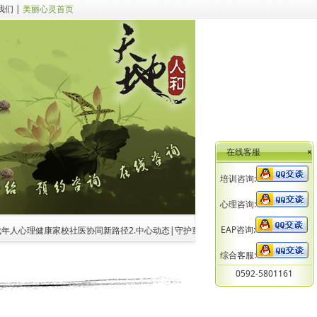
我们
|
美丽心灵首页
在线客服
×
培训咨询:
心理咨询:
EAP咨询:
心理健康家校社医协同新路径
2.中心动态|守护童心再蓄力！市妇联实地督导公益项目进
综合客服:
0592-5801161