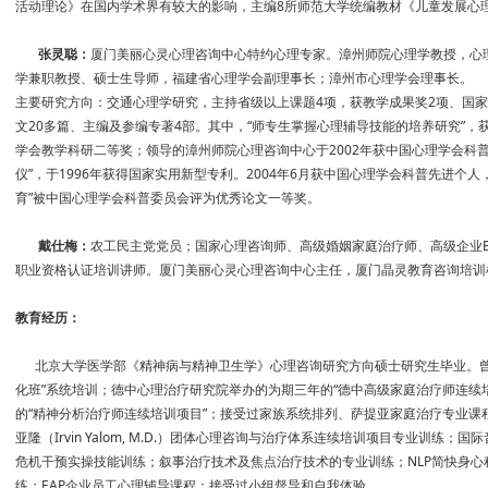
活动理论》在国内学术界有较大的影响，主编8所师范大学统编教材《儿童发展心
张灵聪：
厦门美丽心灵心理咨询中心特约心理专家。漳州师院心理学教授，心
学兼职教授、硕士生导师，福建省心理学会副理事长；漳州市心理学会理事长。
主要研究方向：交通心理学研究，主持省级以上课题4项，获教学成果奖2项、国
文20多篇、主编及参编专著4部。其中，“师专生掌握心理辅导技能的培养研究”，
学会教学科研二等奖；领导的漳州师院心理咨询中心于2002年获中国心理学会科
仪”，于1996年获得国家实用新型专利。2004年6月获中国心理学会科普先进个
育”被中国心理学会科普委员会评为优秀论文一等奖。
戴仕梅：
农工民主党党员；国家心理咨询师、高级婚姻家庭治疗师、高级企业E
职业资格认证培训讲师。厦门美丽心灵心理咨询中心主任，厦门晶灵教育咨询培训
教育经历：
北京大学医学部《精神病与精神卫生学》心理咨询研究方向硕士研究生毕业。曾
化班”系统培训；德中心理治疗研究院举办的为期三年的“德中高级家庭治疗师连续
的“精神分析治疗师连续培训项目”；接受过家族系统排列、萨提亚家庭治疗专业课
亚隆（Irvin Yalom, M.D.）团体心理咨询与治疗体系连续培训项目专业训练
危机干预实操技能训练；叙事治疗技术及焦点治疗技术的专业训练；NLP简快身
练；EAP企业员工心理辅导课程；接受过小组督导和自我体验。