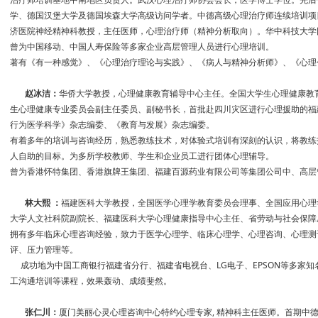
学、德国汉堡大学及德国埃森大学高级访问学者。中德高级心理治疗师连续培训项
济医院神经精神科教授，主任医师，心理治疗师（精神分析取向）。华中科技大学
曾为中国移动、中国人寿保险等多家企业高层管理人员进行心理培训。
著有《有一种感觉》、《心理治疗理论与实践》、《病人与精神分析师》、《心理
赵冰洁：
华侨大学教授，心理健康教育辅导中心主任。全国大学生心理健康教
生心理健康专业委员会副主任委员、副秘书长，首批赴四川灾区进行心理援助的福
行为医学科学》杂志编委、《教育与发展》杂志编委。
有着多年的培训与咨询经历，熟悉教练技术，对体验式培训有深刻的认识，将教练
人自助的目标。为多所学校教师、学生和企业员工进行团体心理辅导。
曾为香港怀特集团、香港旗牌王集团、福建百源药业有限公司等集团公司中、高层
林大熙 ：
福建医科大学教授，全国医学心理学教育委员会理事、全国应用心理
大学人文社科院副院长、福建医科大学心理健康指导中心主任、省劳动与社会保障
拥有多年临床心理咨询经验，致力于医学心理学、临床心理学、心理咨询、心理测
评、压力管理等。
成功地为中国工商银行福建省分行、福建省电视台、LG电子、EPSON等多家
工沟通培训等课程，效果轰动、成绩斐然。
张仁川：
厦门美丽心灵心理咨询中心特约心理专家, 精神科主任医师。首期中德