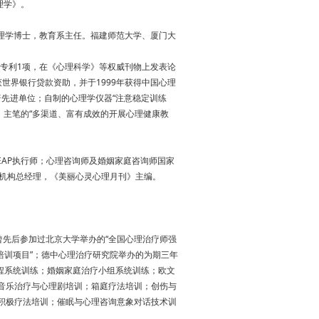
理学》。
理学博士，教育系主任。福建师范大学、厦门大
家专利1项，在《心理科学》等权威刊物上发表论
获世界银行贷款资助，并于1999年获得中国心理
普先进单位；自制的心理学仪器“注意稳定训练
人，主笔的“多渠道、富有成效的开展心理健康教
AP执行师；心理咨询师及婚姻家庭咨询师国家
机构总经理，《美丽心灵心理月刊》主编。
先后参加过北京大学举办的“全国心理治疗师强
培训项目”；德中心理治疗研究院举办的为期三年
程系统训练；婚姻家庭治疗小组系统训练；欧文
；国际音乐治疗与心理剧培训；箱庭疗法培训；创伤与
心积极疗法培训；催眠与心理咨询意象对话技术训