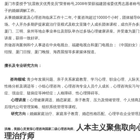
厦门市委授予“抗震救灾优秀党员”荣誉称号,2008年荣获福建团省委优秀志愿者称
子的婚姻调解工作。
从事婚姻家庭及心理咨询临床工作十二年, 个案咨询超过10000个小时，团体辅导6
场。个人开办多期萨提家庭治疗亚模式及欧文亚隆个人成长团体课程，成功开办多
厦门、三明、泉州等地企事业单位及部队举办过多场心理健康讲座。并受邀为厦门
讲座，获得一致好评。
所做咨询案例和个人事迹在中央电视台、福建电视台和厦门电视台；《中国妇女》
结报、厦门日报、厦门晚报、海西晨报等多家媒体报道。
擅长及专业研究方向：
咨询领域:
青少年发展问题、亲子关系家庭教育、学习心理、职业心理、人际关
性格分析及调适等；小组心理咨询，心理咨询专业人员个人成长，心理咨询实习与
症、强迫症、疑病症等神经症；人格障碍、性心理障碍等。
心理讲座：
心理健康调适、婚恋家庭、亲子教育、压力及情绪管理、个人情商
后现代公司管理策略、组织系统管理等课程。
研究方向：
婚姻家庭治疗、家庭亲子教育、婚恋性格匹配、心理学在企业管理
人本主义聚焦取向
洪梅，美丽心灵资深心理咨询
国家二级心理咨询师
、
理治疗师