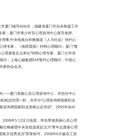
学厦门辅导站站长；福建省厦门市自杀救援工作
导专家；厦门市青少年宫心理咨询中心督导老师、
务理事;中央电视台科教频道《人与社会》特约心
心理专家；《海西晨报》特聘心理顾问；厦门“鹭
会心理康复定点单位”特聘心理专家、厦门大学漳
顾问；上海心融集团EAP签约心理顾问；中国心
作家协会会员。
询机构——厦门美丽心灵心理咨询中心，并担任中心
训机构总经理一职，并开办“心理咨询师国家职业
庭咨询师国家职业资格认证培训”。2005年创办
008年5.12汶川地震，率先带领美丽心灵心理
戴仕梅被团中央首批选派赴汶川“青年志愿者心理
震救灾优秀党员”荣誉称号。2008年6月被农工党