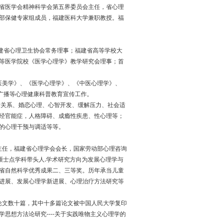
省医学会精神科学会第五界委员会主任，省心理
部保健专家组成员，福建医科大学兼职教授。福
建省心理卫生协会常务理事；福建省高等学校大
等医学院校《医学心理学》教学研究会理事；首
美学》、《医学心理学》、《中医心理学》、
广播等心理健康科普教育宣传工作。
关系、婚恋心理、心智开发、缓解压力、社会适
经官能症，人格障碍、成瘾性疾患、性心理等；
的心理干预与调适等等。
主任，福建省心理学会会长，国家劳动部心理咨询
硕士点学科带头人.学术研究方向为发展心理学与
省自然科学优秀成果二、三等奖。历年承当儿童
进展、发展心理学新进展、心理治疗方法研究等
文数十篇，其中十多篇论文被中国人民大学复印
思想方法论研究----关于实践唯物主义心理学的