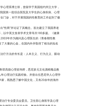
学心理系博士班，曾留学于美国纽约州立大学，
了我国第一批综合医院及大学生的心身疾病、心理
少女门诊，对于开展我国的性教育的工作起到了极
出“性商”并论证了其概念。首次建立了我国养老
，以中英文发表学术文章等共180多篇。《健康
2003年作为顾问及心理医生的《青春期性教
注了大量的心血，在国内外并取得了相当的知名
治疗方法的专长是：人本主义、行为主义、眼动
务部高级心理咨询师，悉尼多元文化酒精毒品教
几年心理治疗实践经验。并曾出任悉尼华人心理学
学家，既熟悉了解中国文化，又有20余年的海外
理治疗专业委员会委员。卫生部心身医学及心理
作为德国法兰克福大学、奥地利茵斯布鲁克大