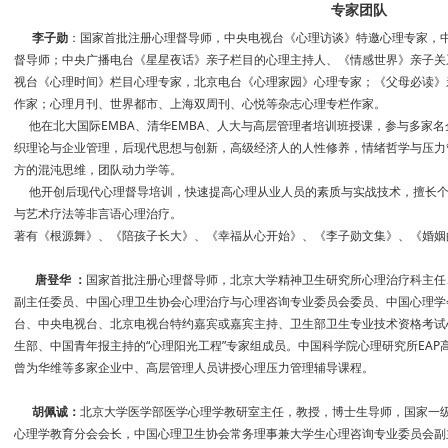
专家团队
李子勋
：国家首批注册心理督导师，中央电视台《心理访谈》特邀心理专家，
督导师；中央广播电台《星星夜话》亲子栏目的心理主持人、《情感世界》亲子关
视台《心理时间》栏目心理专家，北京电台《心理家园》心理专家；《父母必读》
作家；心理月刊、世界都市、上海双周刊、心悦等杂志心理专栏作家。
他在北大国际EMBA、清华EMBA、人大与高层管理者培训班授课，参与多家名
织理论与企业管理，后现代思想与创新，高级经济人的人性修养，情绪哲学与压力
方的混沌思维，团队动力学等。
他开创后现代心理督导培训，快速提高心理从业人员的素质与实战技术，擅长个
与艺术疗法等非言语心理治疗。
著有《根源舞》、《陪孩子长大》、《幸福从心开始》、《李子勋文集》、《婚姻
唐登华 ：
国家首批注册心理督导师，北京大学精神卫生研究所心理治疗科主任
副主任委员、中国心理卫生协会心理治疗与心理咨询专业委员会委员、中国心理学
台、中央电视台、北京电视台特约嘉宾或嘉宾主持、卫生部卫生专业技术资格考试
生部、中国青年报主持的“心理阳光工程”专家组成员。中国科学院心理研究所EAP
曾为华维等多家企业中、高层管理人员讲授心理压力管理辅导课程。
胡佩诚：
北京大学医学部医学心理学教研室主任，教授，博士生导师，国家一
心理学教育分会会长，中国心理卫生协会常务理事兼大学生心理咨询专业委员会副