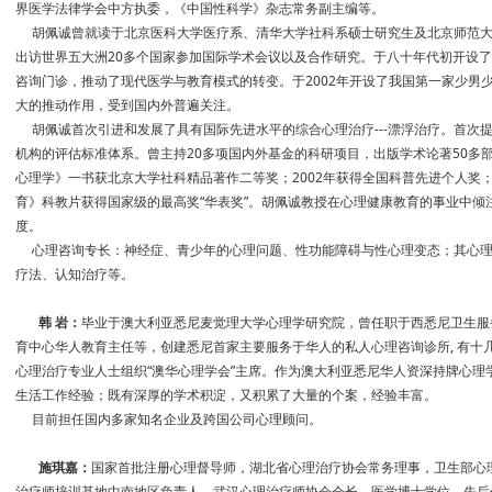
界医学法律学会中方执委，《中国性科学》杂志常务副主编等。
胡佩诚曾就读于北京医科大学医疗系、清华大学社科系硕士研究生及北京师范大
出访世界五大洲20多个国家参加国际学术会议以及合作研究。于八十年代初开设
咨询门诊，推动了现代医学与教育模式的转变。于2002年开设了我国第一家少男
大的推动作用，受到国内外普遍关注。
胡佩诚首次引进和发展了具有国际先进水平的综合心理治疗---漂浮治疗。首次提
机构的评估标准体系。曾主持20多项国内外基金的科研项目，出版学术论著50多部
心理学》一书获北京大学社科精品著作二等奖；2002年获得全国科普先进个人奖；
育》科教片获得国家级的最高奖“华表奖”。胡佩诚教授在心理健康教育的事业中倾
度。
心理咨询专长：神经症、青少年的心理问题、性功能障碍与性心理变态；其心理
疗法、认知治疗等。
韩 岩：
毕业于澳大利亚悉尼麦觉理大学心理学研究院，曾任职于西悉尼卫生服
育中心华人教育主任等，创建悉尼首家主要服务于华人的私人心理咨询诊所, 有十
心理治疗专业人士组织“澳华心理学会”主席。作为澳大利亚悉尼华人资深持牌心理
生活工作经验；既有深厚的学术积淀，又积累了大量的个案，经验丰富。
目前担任国内多家知名企业及跨国公司心理顾问。
施琪嘉：
国家首批注册心理督导师，湖北省心理治疗协会常务理事，卫生部心
治疗师培训基地中南地区负责人。武汉心理治疗师协会会长，医学博士学位。先后