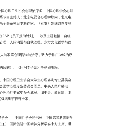
中国心理卫生协会心理治疗师，中国心理学会心理
系节目主持人；北京电视台心理学顾问，北京电
亲子关系栏目专栏作家、《女友》婚姻咨询专栏
企EAP（员工援助计划），涉及主题包括：自组
管理，人际沟通与自我管理、东方文化哲学与西
人与家庭心理咨询与治疗，致力于推广游戏治疗
的烦恼》、《问问李子勋》等多部书籍。
、中国心理卫生协会大学生心理咨询专业委员会
会医学心理专业委员会委员、中央人民广播电
心理治疗专家委员会成员、团中央、教育部、卫
高级培训班授课专家。
级学会——中国性学会秘书长，中国高等教育医学
主任，国际促进中国精神分析学会中方主席、世